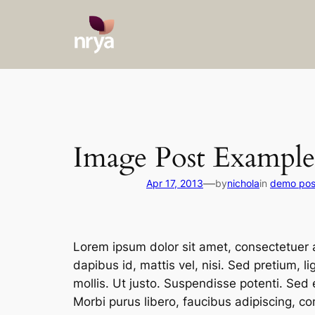
Skip
to
content
Image Post Example
—
Apr 17, 2013
by
nichola
in
demo pos
Lorem ipsum dolor sit amet, consectetuer ad
dapibus id, mattis vel, nisi. Sed pretium, li
mollis. Ut justo. Suspendisse potenti. Sed
Morbi purus libero, faucibus adipiscing, co