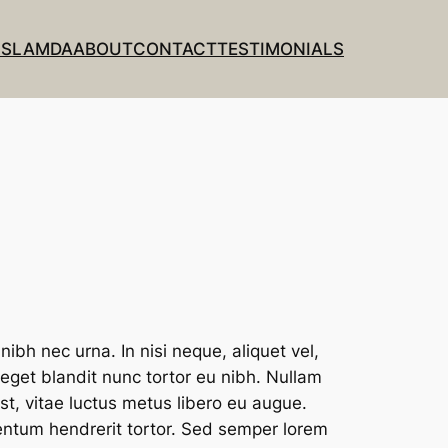
NS
LAMDA
ABOUT
CONTACT
TESTIMONIALS
ibh nec urna. In nisi neque, aliquet vel,
o, eget blandit nunc tortor eu nibh. Nullam
st, vitae luctus metus libero eu augue.
ntum hendrerit tortor. Sed semper lorem