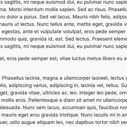
ices sagittis, mi neque euismod dui, eu pulvinar nunc sapi
a. Morbi interdum mollis sapien. Sed ac risus. Phasellu
bero dolor a purus. Sed vel lacus. Mauris nibh felis, adipisc
ris ut lectus. Nunc tellus ante, mattis eget, gravida vita
Sed egestas, ante et vulputate volutpat, eros pede semper
ommodo quis, gravida id, est. Sed lectus. Praesent ele
ces sagittis, mi neque euismod dui, eu pulvinar nunc sapie
at, eros pede semper est, vitae luctus metus libero eu 
Phasellus lacinia, magna a ullamcorper laoreet, lectus arc
lis, adipiscing varius, adipiscing in, lacinia vel, tellus
et, gravida vitae, ultricies ac, leo. Integer leo pede, orn
ollis eros. Pellentesque a diam sit amet mi ullamcorper
alesuada. Nunc sem lacus, accumsan quis, faucibus non,
a mauris eget arcu gravida tristique. Nunc iaculis mi in 
tuer, odio augue aliquam leo, nec dapibus tortor nibh 