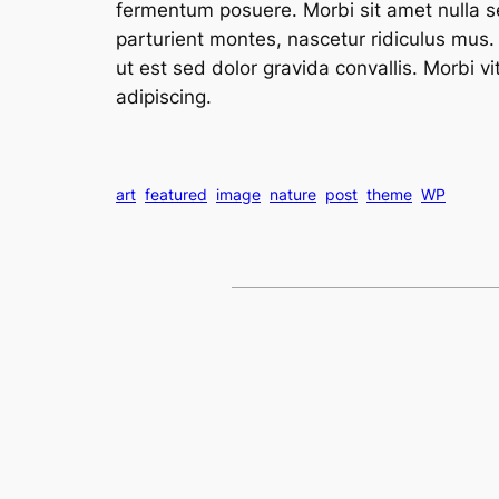
fermentum posuere. Morbi sit amet nulla 
parturient montes, nascetur ridiculus mus.
ut est sed dolor gravida convallis. Morbi 
adipiscing.
art
featured
image
nature
post
theme
WP